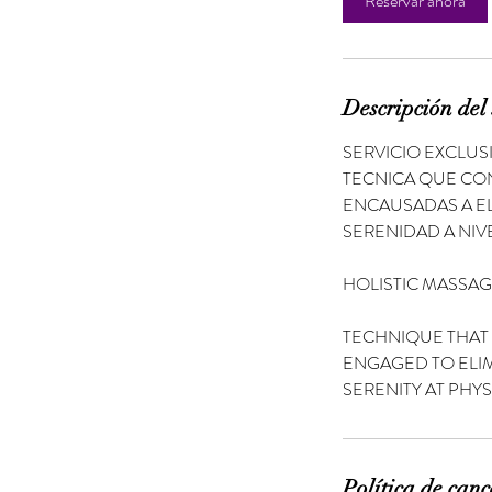
Reservar ahora
i
n
Descripción del 
SERVICIO EXCLUS
TECNICA QUE CO
ENCAUSADAS A EL
SERENIDAD A NIVE
HOLISTIC MASSA
TECHNIQUE THAT 
ENGAGED TO ELIM
SERENITY AT PHY
Política de canc