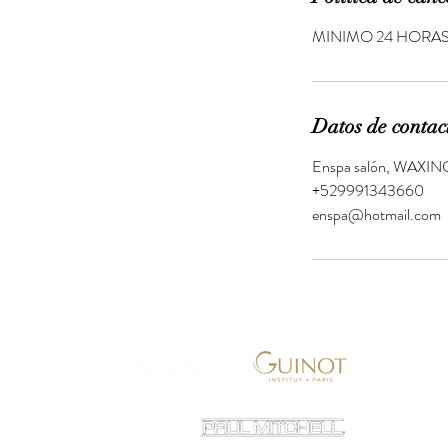
MINIMO 24 HORAS
Datos de contac
Enspa salón, WAXING 
+529991343660
enspa@hotmail.com