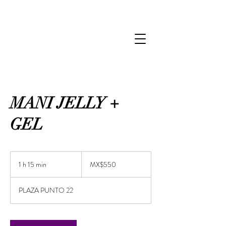
MANI JELLY +
GEL
550
Mexican
1 h 15 min
1
MX$550
pesos
1
PLAZA PUNTO 22
5
m
i