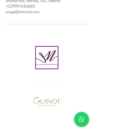
Monterreal, Mérida, Yuc., México
+529991343660
enspa@hotmail.com