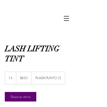
LASH LIFTING
TINT
650
pesos
1 h
1
$650
PLAZA PUNTO 22
mexicanos
Reservar ahora