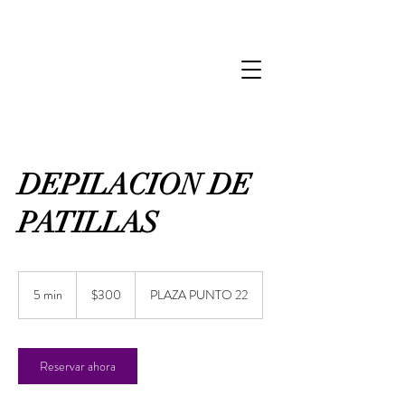
DEPILACION DE
PATILLAS
300
pesos
5 min
5
$300
PLAZA PUNTO 22
mexicanos
m
i
n
Reservar ahora