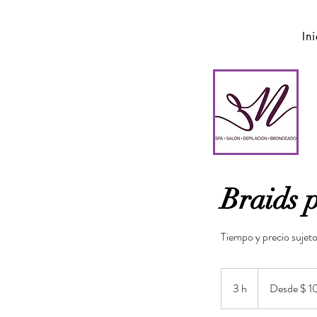
In
Braids 
Tiempo y precio sujeto
Desde
$
3 h
3
Desde $ 
1000.00