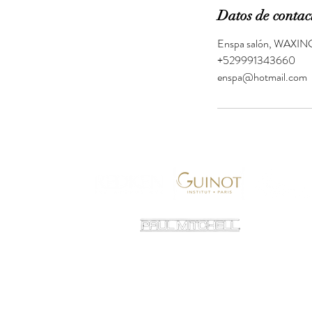
Datos de contac
Enspa salón, WAXING 
+529991343660
enspa@hotmail.com